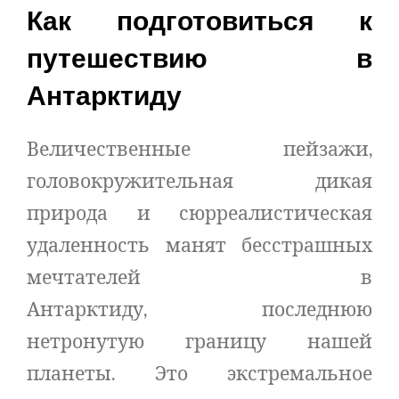
Как подготовиться к
Фото
путешествию в
Настройки
Антарктиду
Пользователи
Величественные пейзажи,
головокружительная дикая
Туристическая социальная сеть
природа и сюрреалистическая
удаленность манят бесстрашных
Перейти на страницу
мечтателей в
Антарктиду, последнюю
нетронутую границу нашей
планеты. Это экстремальное