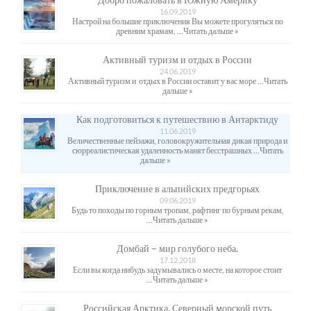
16.09.2019
Настрой на большие приключения Вы можете прогуляться по
древним храмам, ...
Читать дальше »
Активный туризм и отдых в России
24.06.2019
Активный туризм и отдых в России оставит у вас море ...
Читать
дальше »
Как подготовиться к путешествию в Антарктиду
11.06.2019
Величественные пейзажи, головокружительная дикая природа и
сюрреалистическая удаленность манят бесстрашных ...
Читать
дальше »
Приключение в альпийских предгорьях
09.06.2019
Будь то походы по горным тропам, рафтинг по бурным рекам,
...
Читать дальше »
Домбай – мир голубого неба.
17.12.2018
Если вы когда нибудь задумывались о месте, на которое стоит
...
Читать дальше »
Российская Арктика. Северный морской путь