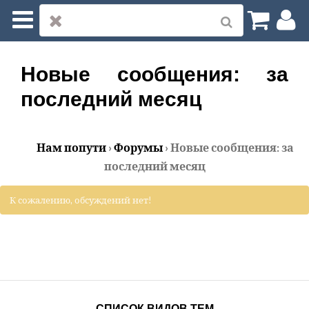
Нам по пути
Моя страница
Новые сообщения: за
последний месяц
Профиль
Уведомления
Нам попути
›
Форумы
›
Новые сообщения: за
последний месяц
Сообщения
К сожалению, обсуждений нет!
Друзья
Группы
Форумы
СПИСОК ВИДОВ ТЕМ