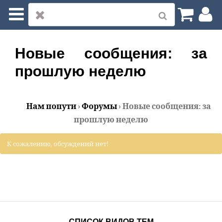
Нам по пути
Моя страница
Новые сообщения: за
прошлую неделю
Профиль
Уведомления
Нам попути
›
Форумы
›
Новые сообщения: за
прошлую неделю
Сообщения
К сожалению, обсуждений нет!
Друзья
Группы
Форумы
СПИСОК ВИДОВ ТЕМ