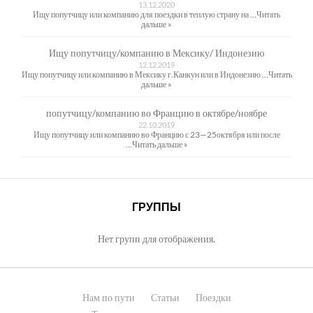
13.12.2020
Ищу попутчицу или компанию для поездки в теплую страну на ...
Читать
дальше »
Ищу попутчицу/компанию в Мексику/ Индонезию
12.12.2019
Ищу попутчицу или компанию в Мексику г.Канкун или в Индонезию ...
Читать
дальше »
попутчицу/компанию во Францию в октябре/ноябре
22.10.2019
Ищу попутчицу или компанию во Францию с 23—25октября или после
...
Читать дальше »
ГРУППЫ
Нет групп для отображения.
Нам по пути
Статьи
Поездки