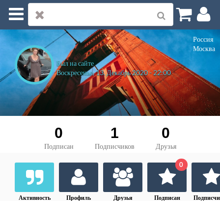
Нам по пути
Россия
Моя страница
Москва
Был на сайте
Воскресенье, 13. Декабрь 2020 - 22:00
Профиль
Уведомления
0
1
0
Сообщения
Подписан
Подписчиков
Друзья
Друзья
0
Группы
Активность
Профиль
Друзья
Подписан
Подписчи
Форумы